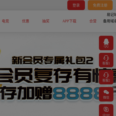
登录
免费注册
易记域名
电竞
优惠
抽奖
APP下载
合营
备用域名:a
QQ
客服1
客服2
微信
skype