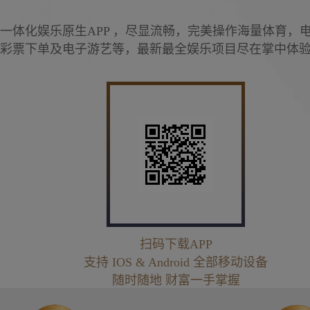
一体化娱乐原生APP ，尽显流畅，完美操作海量体育，
彩票下单及电子游艺等，最新最全娱乐项目尽在掌中体
扫码下载APP
支持 IOS & Android 全部移动设备
随时随地 财富一手掌握