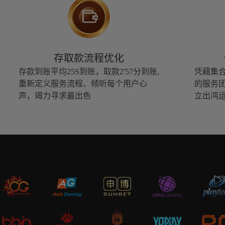
存取款流程优化
存款到账平均25S到账，取款2'57分到账,
凭藉集
重新定义服务流程、倾听每个用户心
的服务
声，竭力寻求最出色
立出鸿