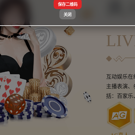
真
保存二维码
关闭
LIV
互动娱乐在
主播表演、
括：百家乐