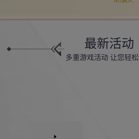
AG真人
最新活动
多重游戏活动 让您轻