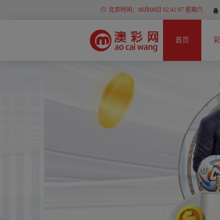
北京时间：08月08日 02:41:08 星期六
首页