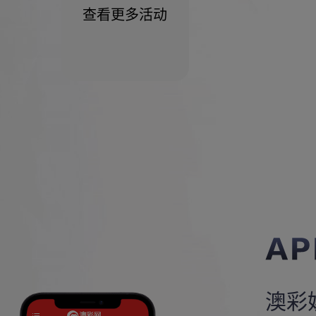
查看更多活动
澳彩