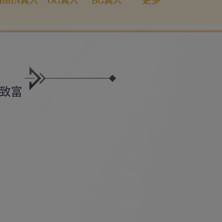
BBIN真人
OG真人
BG真人
更多
松致富