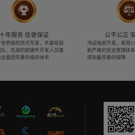
十年服务 信誉保证
公平公正 
合世界级的资讯专家、丰富经验
鸿运独家开发，采用12
团队、先进的软硬件开发人员建
和严格的安全管理体
运全面而完善的组织体系
得到最完善的保障