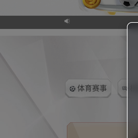
体育赛事
棋