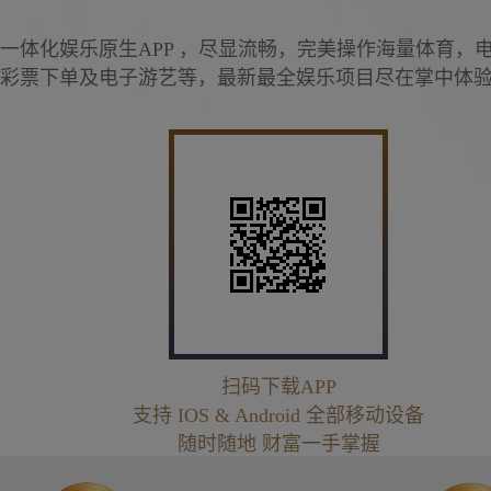
一体化娱乐原生APP ，尽显流畅，完美操作海量体育，
彩票下单及电子游艺等，最新最全娱乐项目尽在掌中体
扫码下载APP
支持 IOS & Android 全部移动设备
随时随地 财富一手掌握