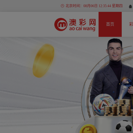
北京时间：08月06日 12:35:46 星期四
首页