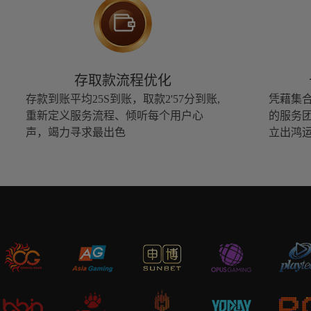
存取款流程优化
存款到账平均25S到账，取款2'57分到账,
凭藉集
重新定义服务流程、倾听每个用户心
的服务
声，竭力寻求最出色
立出鸿