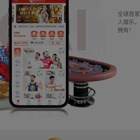
全球首家
人娱乐，
拥有！