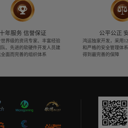
十年服务 信誉保证
公平公正 
合世界级的资讯专家、丰富经验
鸿运独家开发，采用12
团队、先进的软硬件开发人员建
和严格的安全管理体
运全面而完善的组织体系
得到最完善的保障