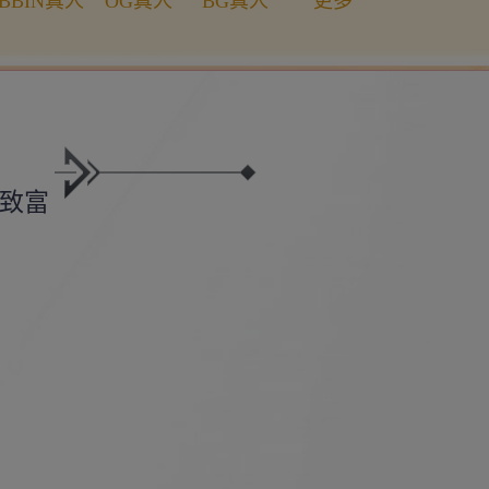
BBIN真人
OG真人
BG真人
更多
松致富