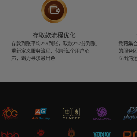
存取款流程优化
存款到账平均25S到账，取款2'57分到账,
凭藉集
重新定义服务流程、倾听每个用户心
的服务
声，竭力寻求最出色
立出鸿