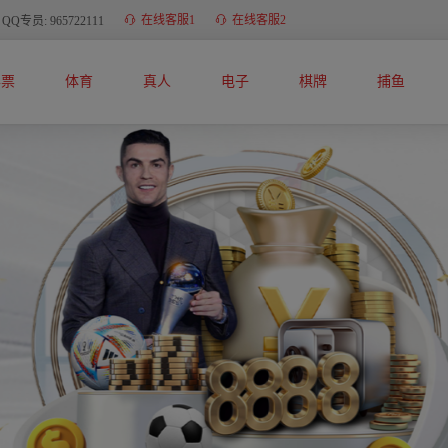
在线客服1
在线客服2
QQ专员: 965722111
彩票
体育
真人
电子
棋牌
捕鱼