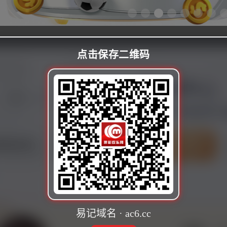
点击保存二维码
游戏中心
多样游戏种类 享受非
牌游戏
彩票娱乐
真人视讯
易记域名 · ac6.cc