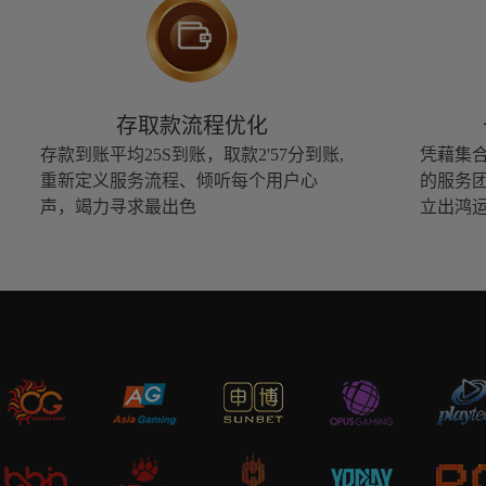
存取款流程优化
存款到账平均25S到账，取款2'57分到账,
凭藉集
重新定义服务流程、倾听每个用户心
的服务
声，竭力寻求最出色
立出鸿